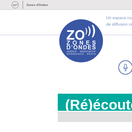
Zones d'Ondes
Un espace c
de diffusion 
(Ré)écout