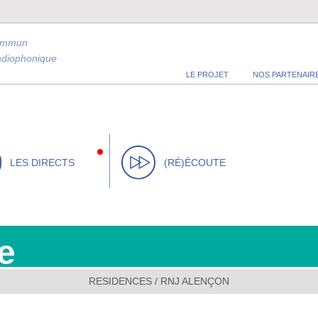
ommun
radiophonique
LE PROJET
NOS PARTENAIR
LES DIRECTS
(RÉ)ÉCOUTE
e
RESIDENCES
/
RNJ ALENÇON