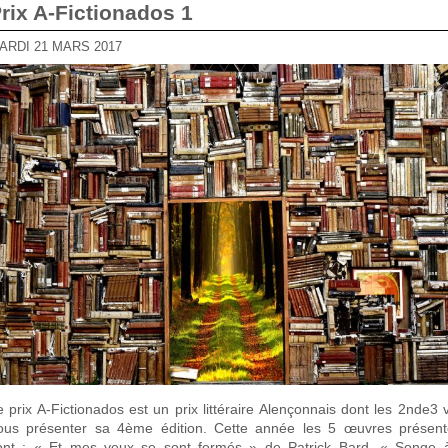
Prix A-Fictionados 1
MARDI 21 MARS 2017
e
prix A-Fictionados
est un prix littéraire Alençonnais dont les 2nde3 
ous présenter sa 4ème édition. Cette année les 5 œuvres présen
ont : « Et mes yeux se sont fermés » de Patrick Bard, « Songe 