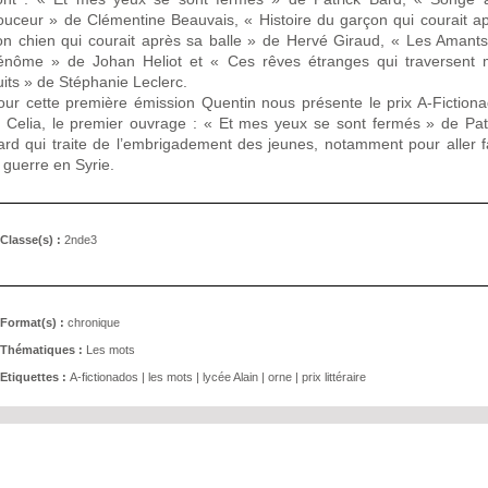
ouceur » de Clémentine Beauvais, « Histoire du garçon qui courait a
on chien qui courait après sa balle » de Hervé Giraud, « Les Amant
énôme » de Johan Heliot et « Ces rêves étranges qui traversent
uits » de Stéphanie Leclerc.
our cette première émission Quentin nous présente le prix A-Fiction
t Celia, le premier ouvrage : « Et mes yeux se sont fermés » de Pat
ard qui traite de l’embrigadement des jeunes, notamment pour aller f
a guerre en Syrie.
Classe(s) :
2nde3
Format(s) :
chronique
Thématiques :
Les mots
Etiquettes :
A-fictionados
|
les mots
|
lycée Alain
|
orne
|
prix littéraire