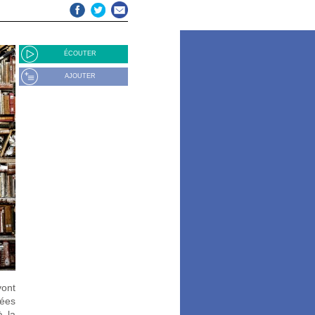
ÉCOUTER
AJOUTER
vont
tées
à la