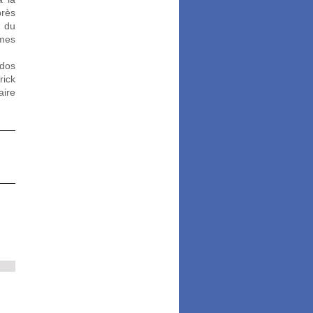
près
s du
 mes
ados
rick
aire