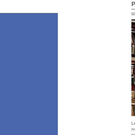
L
n
s