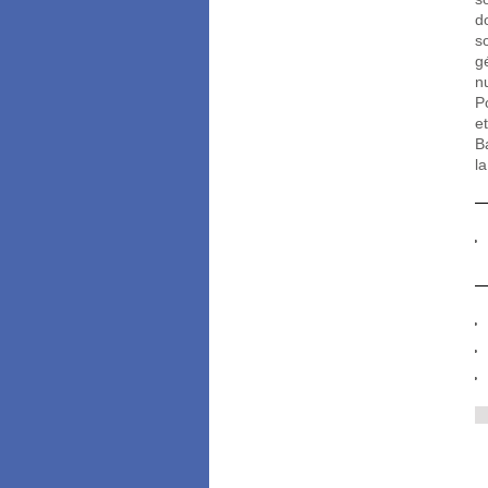
d
s
g
n
P
e
B
l