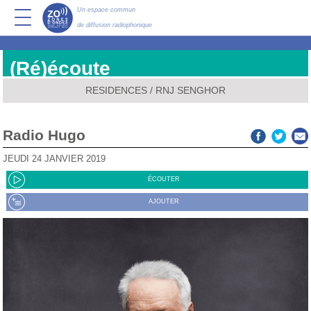
Un espace commun
de diffusion radiophonique
(Ré)écoute
RESIDENCES
/
RNJ SENGHOR
Radio Hugo
JEUDI 24 JANVIER 2019
ÉCOUTER
AJOUTER