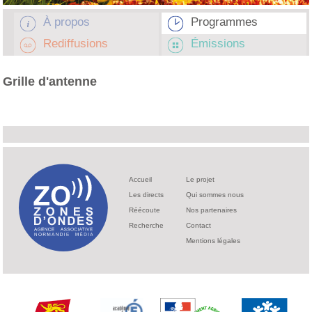
À propos
Programmes
Rediffusions
Émissions
Grille d'antenne
Accueil
Le projet
Les directs
Qui sommes nous
Réécoute
Nos partenaires
Recherche
Contact
Mentions légales