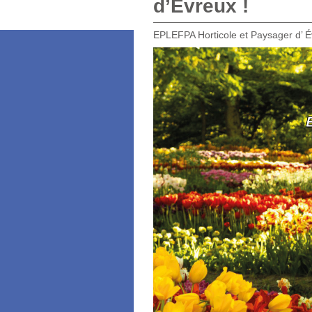
d’Evreux !
EPLEFPA Horticole et Paysager d’ É