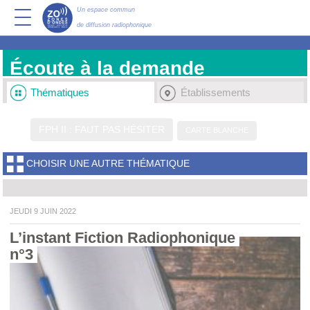
Un espace commun
de diffusion radiophonique
Écoute à la demande
Thématiques
Établissements
FPH II : FAUT PAS HÉSITER
CARTE BLANCHE
CHOISIR UNE AUTRE THÉMATIQUE
JEUDI 9 JUIN 2022
L’instant Fiction Radiophonique 
n°3 