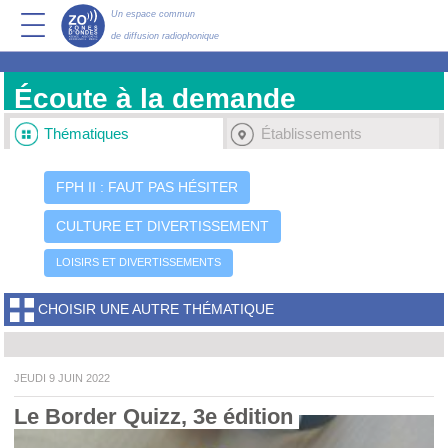
Un espace commun
de diffusion radiophonique
Écoute à la demande
Thématiques
Établissements
FPH II : FAUT PAS HÉSITER
CULTURE ET DIVERTISSEMENT
LOISIRS ET DIVERTISSEMENTS
CHOISIR UNE AUTRE THÉMATIQUE
JEUDI 9 JUIN 2022
Le Border Quizz, 3e édition 