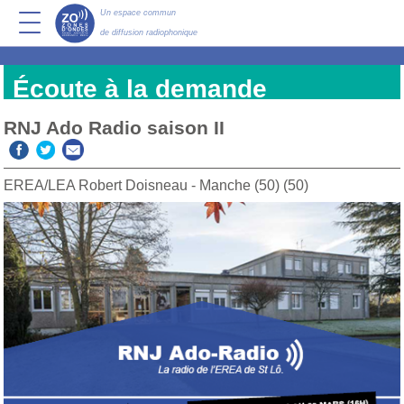
Un espace commun
de diffusion radiophonique
Écoute à la demande
RNJ Ado Radio saison II
EREA/LEA Robert Doisneau - Manche (50) (50)