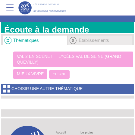
Un espace commun
de diffusion radiophonique
Écoute à la demande
Thématiques
Établissements
VAL 2 EN SCÈNE II – LYCÉES VAL DE SEINE (GRAND
QUEVILLY)
MIEUX VIVRE
CUISINE
CHOISIR UNE AUTRE THÉMATIQUE
Accueil
Le projet