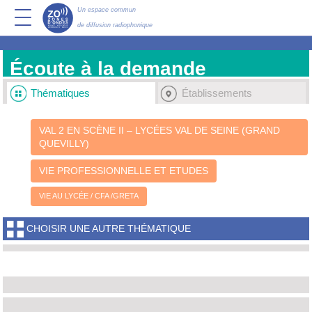
Un espace commun
de diffusion radiophonique
Écoute à la demande
Thématiques
Établissements
VAL 2 EN SCÈNE II – LYCÉES VAL DE SEINE (GRAND
QUEVILLY)
VIE PROFESSIONNELLE ET ETUDES
VIE AU LYCÉE / CFA /GRETA
CHOISIR UNE AUTRE THÉMATIQUE