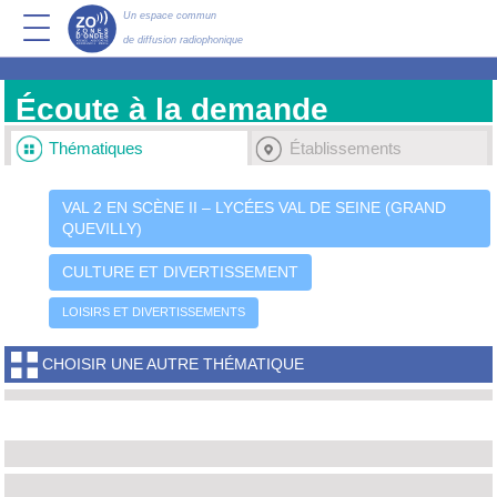
Un espace commun
de diffusion radiophonique
Écoute à la demande
Thématiques
Établissements
VAL 2 EN SCÈNE II – LYCÉES VAL DE SEINE (GRAND
QUEVILLY)
CULTURE ET DIVERTISSEMENT
LOISIRS ET DIVERTISSEMENTS
CHOISIR UNE AUTRE THÉMATIQUE